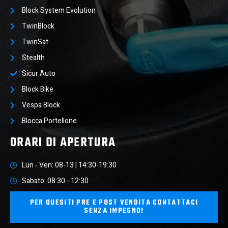
Block System Evolution
TwinBlock
TwinSat
Stealth
Sicur Auto
Block Bike
Vespa Block
Blocca Portellone
ORARI DI APERTURA
Lun - Ven: 08-13 | 14:30-19:30
Sabato: 08:30 - 12:30
PER QUESITI PRE E POST VENDITA CONTATTACI
SENZA IMPEGNO!