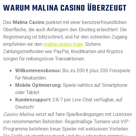
WARUM MALINA CASINO ÜBERZEUGT
Das
Malina Casino
punktet mit einer benutzerfreundlichen
Oberfläche, die auch Anfängern den Einstieg erleichtert. Die
Registrierung ist blitzschnell, und für den schnellen Zugang
empfehlen wir den
malina casino login
. Sichere
Zahlungsmethoden wie PayPal, Kreditkarten und Kryptos
sorgen für reibungslose Transaktionen.
Willkommensbonus:
Bis zu 200 € plus 200 Freispiele
für Neukunden.
Mobile Optimierung:
Spiele nahtlos auf Smartphone
oder Tablet.
Kundensupport:
24/7 per Live-Chat verfügbar, auf
Deutsch!
Casino Malina
setzt auf faire Spielbedingungen mit Lizenzen
von renommierten Behörden. Regelmäßige Turniere und VIP-
Programme belohnen treue Spieler mit exklusiven Vorteilen.