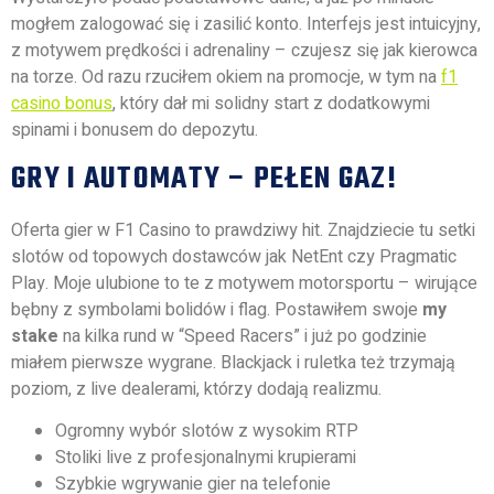
mogłem zalogować się i zasilić konto. Interfejs jest intuicyjny,
z motywem prędkości i adrenaliny – czujesz się jak kierowca
na torze. Od razu rzuciłem okiem na promocje, w tym na
f1
casino bonus
, który dał mi solidny start z dodatkowymi
spinami i bonusem do depozytu.
GRY I AUTOMATY – PEŁEN GAZ!
Oferta gier w F1 Casino to prawdziwy hit. Znajdziecie tu setki
slotów od topowych dostawców jak NetEnt czy Pragmatic
Play. Moje ulubione to te z motywem motorsportu – wirujące
bębny z symbolami bolidów i flag. Postawiłem swoje
my
stake
na kilka rund w “Speed Racers” i już po godzinie
miałem pierwsze wygrane. Blackjack i ruletka też trzymają
poziom, z live dealerami, którzy dodają realizmu.
Ogromny wybór slotów z wysokim RTP
Stoliki live z profesjonalnymi krupierami
Szybkie wgrywanie gier na telefonie