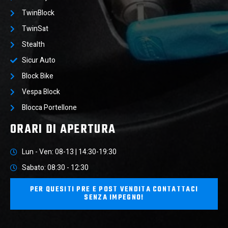
TwinBlock
TwinSat
Stealth
Sicur Auto
Block Bike
Vespa Block
Blocca Portellone
ORARI DI APERTURA
Lun - Ven: 08-13 | 14:30-19:30
Sabato: 08:30 - 12:30
PER QUESITI PRE E POST VENDITA CONTATTACI
SENZA IMPEGNO!