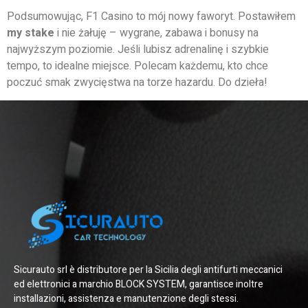
Podsumowując, F1 Casino to mój nowy faworyt. Postawiłem
my stake
i nie żałuję – wygrane, zabawa i bonusy na
najwyższym poziomie. Jeśli lubisz adrenalinę i szybkie
tempo, to idealne miejsce. Polecam każdemu, kto chce
poczuć smak zwycięstwa na torze hazardu. Do dzieła!
Sicurauto srl è distributore per la Sicilia degli antifurti meccanici
ed elettronici a marchio BLOCK SYSTEM, garantisce inoltre
installazioni, assistenza e manutenzione degli stessi.