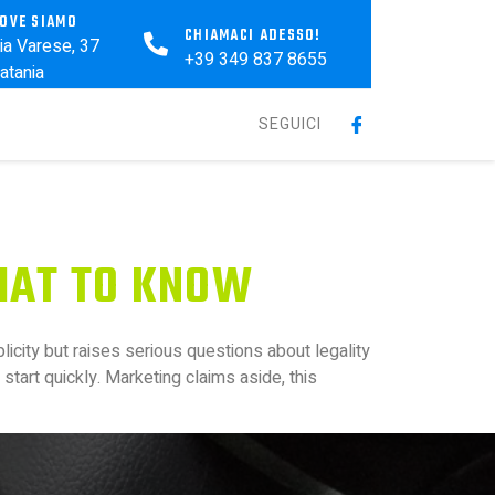
OVE SIAMO
CHIAMACI ADESSO!
ia Varese, 37
+39 349 837 8655
atania
SEGUICI
WHAT TO KNOW
icity but raises serious questions about legality
start quickly. Marketing claims aside, this