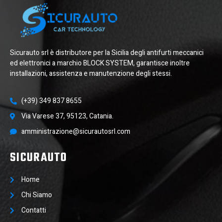
Sicurauto srl è distributore per la Sicilia degli antifurti meccanici
ed elettronici a marchio BLOCK SYSTEM, garantisce inoltre
installazioni, assistenza e manutenzione degli stessi.
(+39) 349 837 8655
Via Varese 37, 95123, Catania.
amministrazione@sicurautosrl.com
SICURAUTO
Home
Chi Siamo
Contatti