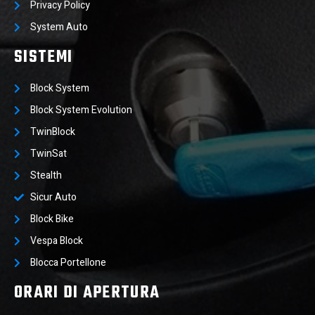
Privacy Policy
System Auto
SISTEMI
Block System
Block System Evolution
TwinBlock
TwinSat
Stealth
Sicur Auto
Block Bike
Vespa Block
Blocca Portellone
ORARI DI APERTURA